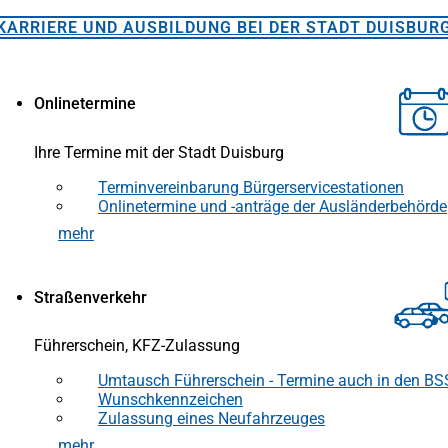
KARRIERE UND AUSBILDUNG BEI DER STADT DUISBUR
Onlinetermine
Ihre Termine mit der Stadt Duisburg
Terminvereinbarung Bürgerservicestationen
(Öffnet
in
Onlinetermine und -anträge der Ausländerbehörde
(Öffnet
einem
in
mehr
(Öffnet
neuen
einem
in
Tab)
neuen
einem
Tab)
neuen
Straßenverkehr
Tab)
Führerschein, KFZ-Zulassung
Umtausch Führerschein - Termine auch in den BS
(Öffnet
in
Wunschkennzeichen
(Öffnet
einem
in
Zulassung eines Neufahrzeuges
(Öffnet
neuen
einem
in
mehr
(Öffnet