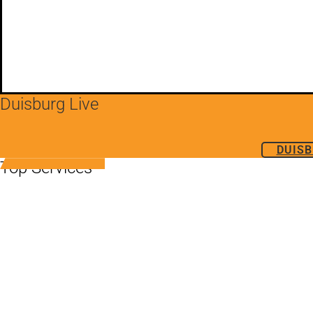
Duisburg Live
DUISB
Top Services