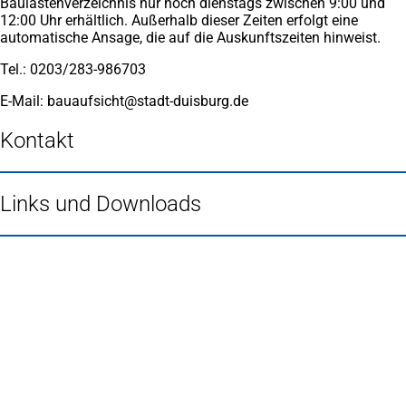
Baulastenverzeichnis nur noch dienstags zwischen 9:00 und
12:00 Uhr erhältlich. Außerhalb dieser Zeiten erfolgt eine
automatische Ansage, die auf die Auskunftszeiten hinweist.
Tel.: 0203/283-986703
E-Mail:
bauaufsicht
stadt-duisburg
de
Kontakt
Links und Downloads
Fußbereich
Häufig gesucht
Stadtplan Duisburg
(Öffnet
in
Mein Duisburg APP
(Öffnet
einem
in
Veranstaltungskalender
(Öffnet
neuen
einem
in
Serviceangebote der Stadt Duisburg
Tab)
neuen
einem
Tab)
neuen
Tab)
Schnellübersicht