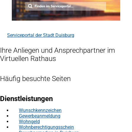
Serviceportal der Stadt Duisburg
(Öffnet
in
einem
Ihre Anliegen und Ansprechpartner im
neuen
Virtuellen Rathaus
Tab)
Häufig besuchte Seiten
Dienstleistungen
Wunschkennzeichen
Gewerbeanmeldung
Wohngeld
Wohnberechtigungsschein