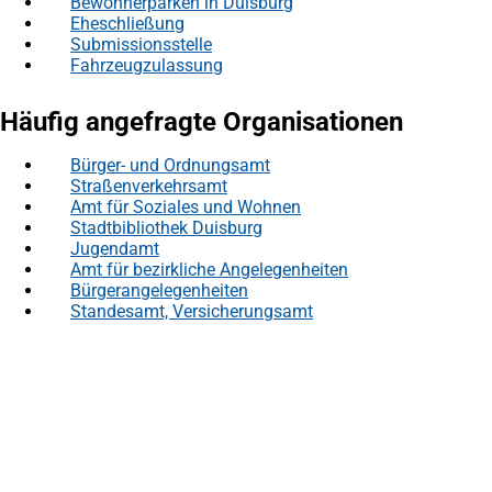
Bewohnerparken in Duisburg
Eheschließung
Submissionsstelle
Fahrzeugzulassung
Häufig angefragte Organisationen
Bürger- und Ordnungsamt
Straßenverkehrsamt
Amt für Soziales und Wohnen
Stadtbibliothek Duisburg
Jugendamt
Amt für bezirkliche Angelegenheiten
Bürgerangelegenheiten
Standesamt, Versicherungsamt
Fußbereich
Häufig gesucht
Stadtplan Duisburg
(Öffnet
in
Mein Duisburg APP
(Öffnet
einem
in
Veranstaltungskalender
(Öffnet
neuen
einem
in
Serviceangebote der Stadt Duisburg
Tab)
neuen
einem