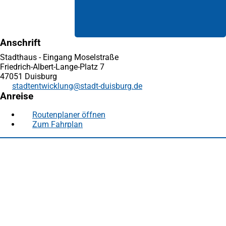
Anschrift
Stadthaus - Eingang Moselstraße
Friedrich-Albert-Lange-Platz 7
47051 Duisburg
stadtentwicklung
stadt-duisburg
de
Anreise
Routenplaner öffnen
(Öffnet
Zum Fahrplan
(Öffnet
in
in
einem
Fußbereich
Häufig gesucht
einem
neuen
neuen
Tab)
Stadtplan Duisburg
(Öffnet
Tab)
in
Mein Duisburg APP
(Öffnet
einem
in
Veranstaltungskalender
(Öffnet
neuen
einem
in
Serviceangebote der Stadt Duisburg
Tab)
neuen
einem
Tab)
neuen
Tab)