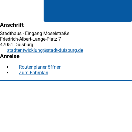
Anschrift
Stadthaus - Eingang Moselstraße
Friedrich-Albert-Lange-Platz 7
47051 Duisburg
stadtentwicklung
stadt-duisburg
de
Anreise
Routenplaner öffnen
(Öffnet
Zum Fahrplan
(Öffnet
in
in
einem
Fußbereich
Häufig gesucht
einem
neuen
neuen
Tab)
Stadtplan Duisburg
(Öffnet
Tab)
in
Mein Duisburg APP
(Öffnet
einem
in
Veranstaltungskalender
(Öffnet
neuen
einem
in
Serviceangebote der Stadt Duisburg
Tab)
neuen
einem
Tab)
neuen
Tab)