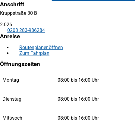
Anschrift
Kruppstraße 30 B
2.026
0203 283-986284
Anreise
Routenplaner öffnen
(Öffnet
Zum Fahrplan
(Öffnet
in
in
einem
Öffnungszeiten
einem
neuen
neuen
Tab)
Tab)
Montag
08:00 bis 16:00 Uhr
Dienstag
08:00 bis 16:00 Uhr
Mittwoch
08:00 bis 16:00 Uhr