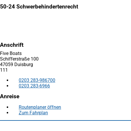
50-24 Schwerbehindertenrecht
Anschrift
Five Boats
Schifferstraße 100
47059 Duisburg
111
0203 283-986700
0203 283-6966
Anreise
Routenplaner öffnen
(Öffnet
Zum Fahrplan
(Öffnet
in
in
einem
Fußbereich
Häufig gesucht
einem
neuen
neuen
Tab)