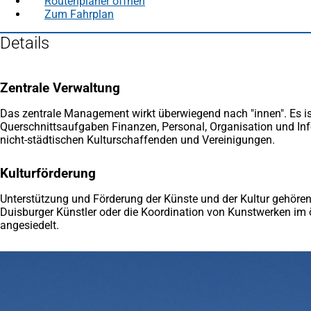
Routenplaner öffnen
(Öffnet
Zum Fahrplan
(Öffnet
in
in
einem
Details
einem
neuen
neuen
Tab)
Tab)
Zentrale Verwaltung
Das zentrale Management wirkt überwiegend nach "innen". Es ist 
Querschnittsaufgaben Finanzen, Personal, Organisation und Inf
nicht-städtischen Kulturschaffenden und Vereinigungen.
Kulturförderung
Unterstützung und Förderung der Künste und der Kultur gehören
Duisburger Künstler oder die Koordination von Kunstwerken im öf
angesiedelt.