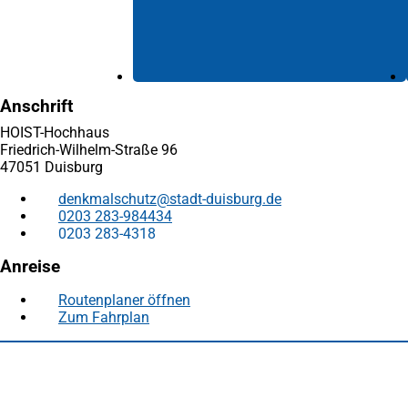
Anschrift
HOIST-Hochhaus
Friedrich-Wilhelm-Straße 96
47051 Duisburg
denkmalschutz
stadt-duisburg
de
0203 283-984434
0203 283-4318
Anreise
Routenplaner öffnen
(Öffnet
Zum Fahrplan
(Öffnet
in
in
einem
Fußbereich
Häufig gesucht
einem
neuen
neuen
Tab)
Stadtplan Duisburg
(Öffnet
Tab)
in
Mein Duisburg APP
(Öffnet