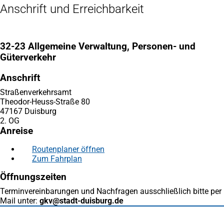
Anschrift und Erreichbarkeit
32-23 Allgemeine Verwaltung, Personen- und
Güterverkehr
Anschrift
Straßenverkehrsamt
Theodor-Heuss-Straße 80
47167 Duisburg
2. OG
Anreise
Routenplaner öffnen
(Öffnet
Zum Fahrplan
(Öffnet
in
in
einem
Öffnungszeiten
einem
neuen
neuen
Tab)
Terminvereinbarungen und Nachfragen ausschließlich bitte per
Tab)
Mail unter:
gkv
stadt-duisburg
de
Fußbereich
Häufig gesucht