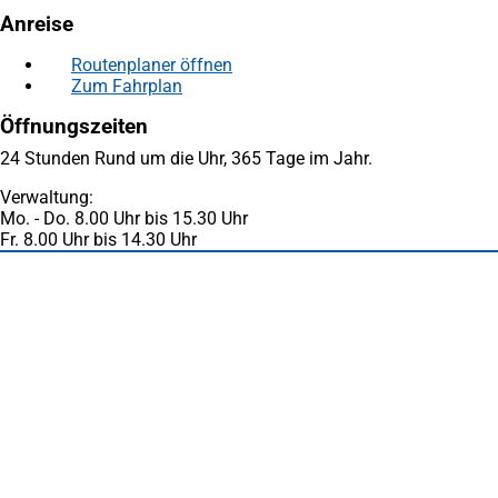
Anreise
Routenplaner öffnen
(Öffnet
Zum Fahrplan
(Öffnet
in
in
einem
Öffnungszeiten
einem
neuen
neuen
Tab)
24 Stunden Rund um die Uhr, 365 Tage im Jahr.
Tab)
Verwaltung:
Mo. - Do. 8.00 Uhr bis 15.30 Uhr
Fr. 8.00 Uhr bis 14.30 Uhr
Fußbereich
Häufig gesucht
Stadtplan Duisburg
(Öffnet
in
Mein Duisburg APP
(Öffnet
einem
in
Veranstaltungskalender
(Öffnet
neuen
einem
in
Serviceangebote der Stadt Duisburg
Tab)
neuen
einem
Tab)
neuen
Tab)
Schnellübersicht
Tourismus - Stadt von Feuer & Wasser