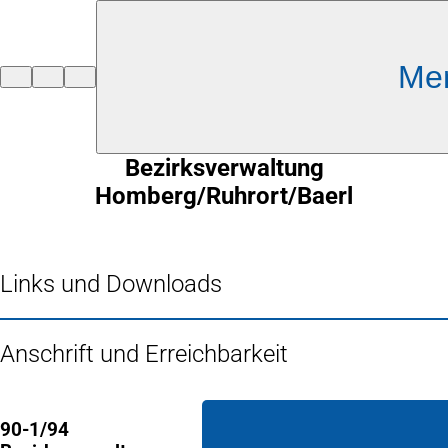
Inhalt anspringen
Me
Zur
Startseite
Bezirksverwaltung
Homberg/Ruhrort/Baerl
Links und Downloads
Anschrift und Erreichbarkeit
90-1/94