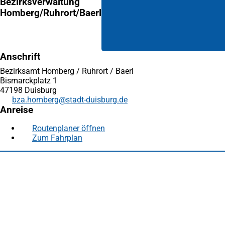
Bezirksverwaltung
Homberg/Ruhrort/Baerl
Anschrift
Bezirksamt Homberg / Ruhrort / Baerl
Bismarckplatz 1
47198 Duisburg
bza.homberg
stadt-duisburg
de
Anreise
Routenplaner öffnen
(Öffnet
Zum Fahrplan
(Öffnet
in
in
einem
Fußbereich
Häufig gesucht
einem
neuen
neuen
Tab)
Stadtplan Duisburg
(Öffnet
Tab)
in
Mein Duisburg APP
(Öffnet
einem
in
Veranstaltungskalender
(Öffnet
neuen
einem
in
Serviceangebote der Stadt Duisburg
Tab)
neuen
einem
Tab)
neuen