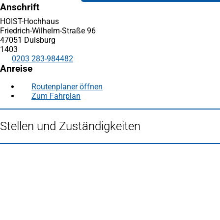
Anschrift
HOIST-Hochhaus
Friedrich-Wilhelm-Straße 96
47051 Duisburg
1403
0203 283-984482
Anreise
Routenplaner öffnen
(Öffnet
Zum Fahrplan
(Öffnet
in
in
einem
einem
neuen
Stellen und Zuständigkeiten
neuen
Tab)
Tab)
Fußbereich
Häufig gesucht
Stadtplan Duisburg
(Öffnet
in
Mein Duisburg APP
(Öffnet
einem
in
Veranstaltungskalender
(Öffnet
neuen
einem
in
Serviceangebote der Stadt Duisburg
Tab)
neuen
einem
Tab)
neuen