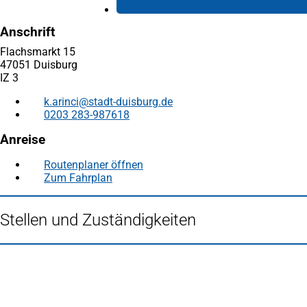
Anschrift
Flachsmarkt 15
47051 Duisburg
IZ 3
k.arinci
stadt-duisburg
de
0203 283-987618
Anreise
Routenplaner öffnen
(Öffnet
Zum Fahrplan
(Öffnet
in
in
einem
einem
neuen
Stellen und Zuständigkeiten
neuen
Tab)
Tab)
Fußbereich
Häufig gesucht
Stadtplan Duisburg
(Öffnet
in
Mein Duisburg APP
(Öffnet
einem
in
Veranstaltungskalender
(Öffnet