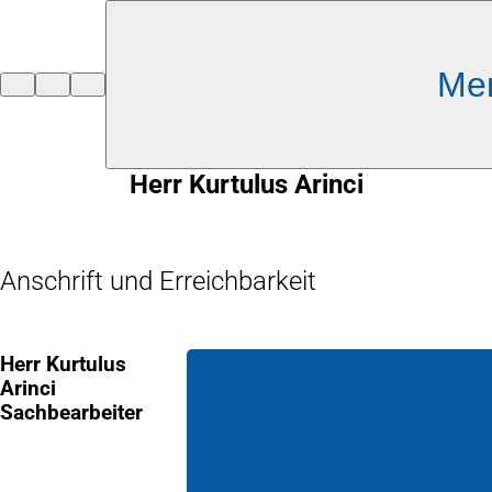
Inhalt anspringen
Me
Zur
Startseite
Herr Kurtulus Arinci
Anschrift und Erreichbarkeit
Herr Kurtulus
Arinci
Sachbearbeiter