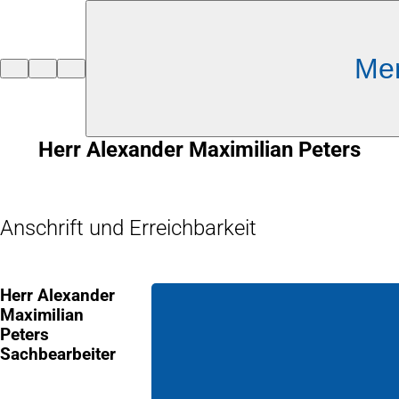
Inhalt anspringen
Me
Zur
Startseite
Herr Alexander Maximilian Peters
Anschrift und Erreichbarkeit
Herr Alexander
Maximilian
Peters
Sachbearbeiter