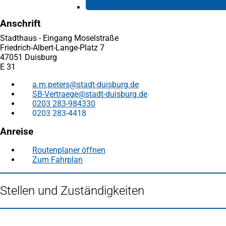
Anschrift
Stadthaus - Eingang Moselstraße
Friedrich-Albert-Lange-Platz 7
47051 Duisburg
E 31
a.m.peters
stadt-duisburg
de
SB-Vertraege
stadt-duisburg
de
0203 283-984330
0203 283-4418
Anreise
Routenplaner öffnen
(Öffnet
Zum Fahrplan
(Öffnet
in
in
einem
einem
neuen
Stellen und Zuständigkeiten
neuen
Tab)
Tab)
Fußbereich
Häufig gesucht