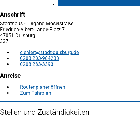
Anschrift
Stadthaus - Eingang Moselstraße
Friedrich-Albert-Lange-Platz 7
47051 Duisburg
337
c.ehlert
stadt-duisburg
de
0203 283-984238
0203 283-3393
Anreise
Routenplaner öffnen
(Öffnet
Zum Fahrplan
(Öffnet
in
in
einem
einem
neuen
Stellen und Zuständigkeiten
neuen
Tab)
Tab)
Fußbereich
Häufig gesucht
Stadtplan Duisburg
(Öffnet