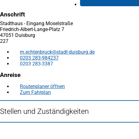
Anschrift
Stadthaus - Eingang Moselstraße
Friedrich-Albert-Lange-Platz 7
47051 Duisburg
227
m.echtenbruck
stadt-duisburg
de
0203 283-984237
0203 283-3387
Anreise
Routenplaner öffnen
(Öffnet
Zum Fahrplan
(Öffnet
in
in
einem
einem
neuen
Stellen und Zuständigkeiten
neuen
Tab)
Tab)
Fußbereich
Häufig gesucht
Stadtplan Duisburg
(Öffnet