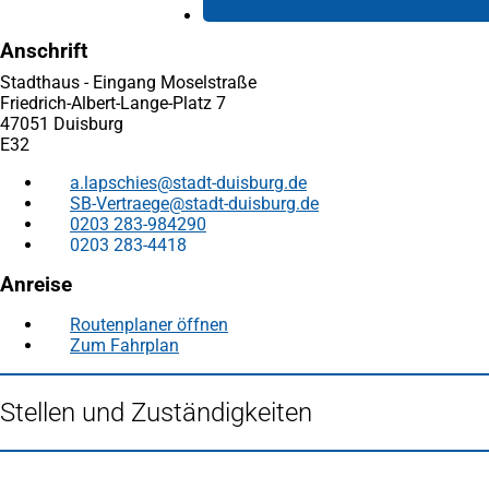
Anschrift
Stadthaus - Eingang Moselstraße
Friedrich-Albert-Lange-Platz 7
47051 Duisburg
E32
a.lapschies
stadt-duisburg
de
SB-Vertraege
stadt-duisburg
de
0203 283-984290
0203 283-4418
Anreise
Routenplaner öffnen
(Öffnet
Zum Fahrplan
(Öffnet
in
in
einem
einem
neuen
Stellen und Zuständigkeiten
neuen
Tab)
Tab)
Fußbereich
Häufig gesucht