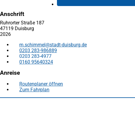
Anschrift
Ruhrorter Straße 187
47119 Duisburg
2026
m.schimmel
stadt-duisburg
de
0203 283-986889
0203 283-4977
0160 95640324
Anreise
Routenplaner öffnen
(Öffnet
Zum Fahrplan
(Öffnet
in
in
einem
Fußbereich
Häufig gesucht
einem
neuen
neuen
Tab)
Stadtplan Duisburg
(Öffnet
Tab)
in
Mein Duisburg APP
(Öffnet
einem
in
Veranstaltungskalender
(Öffnet
neuen
einem
in
Serviceangebote der Stadt Duisburg
Tab)
neuen
einem