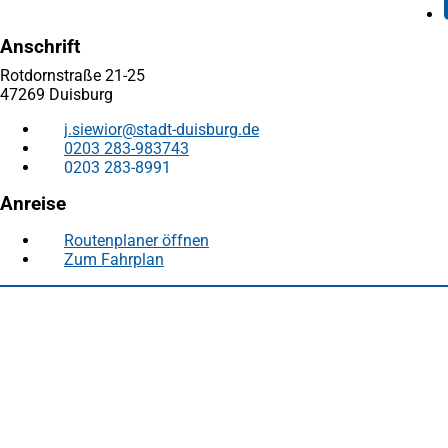
Anschrift
Rotdornstraße 21-25
47269 Duisburg
j.siewior
stadt-duisburg
de
0203 283-983743
0203 283-8991
Anreise
Routenplaner öffnen
(Öffnet
Zum Fahrplan
(Öffnet
in
in
einem
Fußbereich
Häufig gesucht
einem
neuen
neuen
Tab)
Stadtplan Duisburg
(Öffnet
Tab)
in
Mein Duisburg APP
(Öffnet
einem
in
Veranstaltungskalender
(Öffnet
neuen
einem
in
Serviceangebote der Stadt Duisburg
Tab)
neuen
einem
Tab)
neuen
Tab)