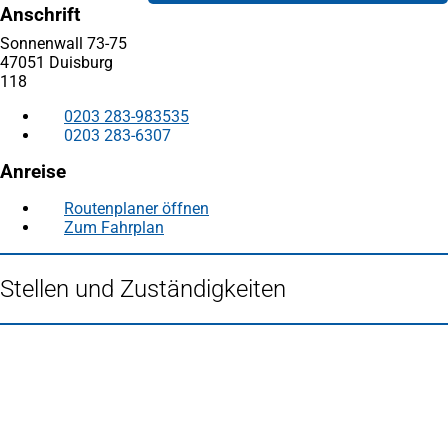
Anschrift
Sonnenwall 73-75
47051 Duisburg
118
0203 283-983535
0203 283-6307
Anreise
Routenplaner öffnen
(Öffnet
Zum Fahrplan
(Öffnet
in
in
einem
einem
neuen
Stellen und Zuständigkeiten
neuen
Tab)
Tab)
Fußbereich
Häufig gesucht
Stadtplan Duisburg
(Öffnet
in
Mein Duisburg APP
(Öffnet
einem
in
Veranstaltungskalender
(Öffnet
neuen
einem
in
Serviceangebote der Stadt Duisburg
Tab)
neuen
einem