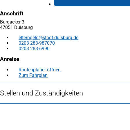
Anschrift
Burgacker 3
47051 Duisburg
elterngeld
stadt-duisburg
de
0203 283-987070
0203 283-6990
Anreise
Routenplaner öffnen
(Öffnet
Zum Fahrplan
(Öffnet
in
in
einem
einem
neuen
Stellen und Zuständigkeiten
neuen
Tab)
Tab)
Fußbereich
Häufig gesucht
Stadtplan Duisburg
(Öffnet
in
Mein Duisburg APP
(Öffnet
einem
in
Veranstaltungskalender
(Öffnet