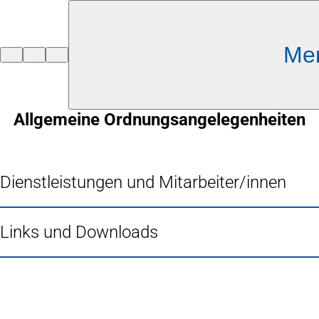
Inhalt anspringen
Me
Zur
Startseite
Allgemeine Ordnungsangelegenheiten
Dienstleistungen und Mitarbeiter/innen
Links und Downloads
Fußbereich
Häufig gesucht
Stadtplan Duisburg
(Öffnet
in
Mein Duisburg APP
(Öffnet
einem
in
Veranstaltungskalender
(Öffnet