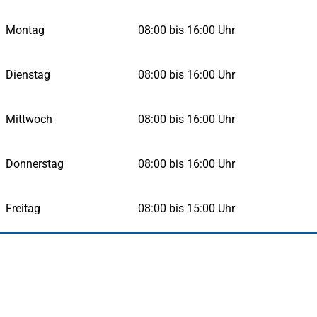
neuen
Tab)
Tab)
Montag
08:00 bis 16:00 Uhr
Dienstag
08:00 bis 16:00 Uhr
Mittwoch
08:00 bis 16:00 Uhr
Donnerstag
08:00 bis 16:00 Uhr
Freitag
08:00 bis 15:00 Uhr
Fußbereich
Häufig gesucht
Stadtplan Duisburg
(Öffnet
in
Mein Duisburg APP
(Öffnet
einem
in
Veranstaltungskalender
(Öffnet
neuen
einem
in
Serviceangebote der Stadt Duisburg