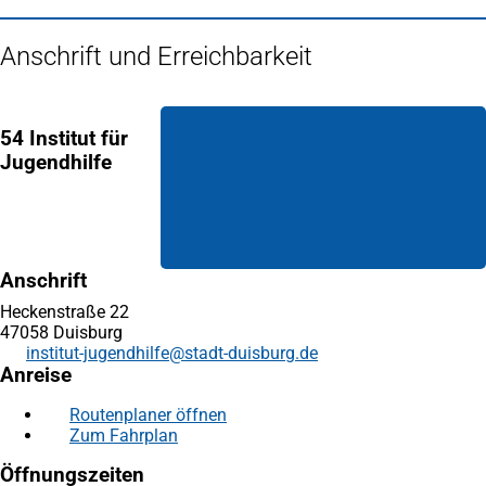
Anschrift und Erreichbarkeit
54 Institut für
Jugendhilfe
Anschrift
Heckenstraße 22
47058 Duisburg
institut-jugendhilfe
stadt-duisburg
de
Anreise
Routenplaner öffnen
(Öffnet
Zum Fahrplan
(Öffnet
in
in
einem
Öffnungszeiten
einem
neuen