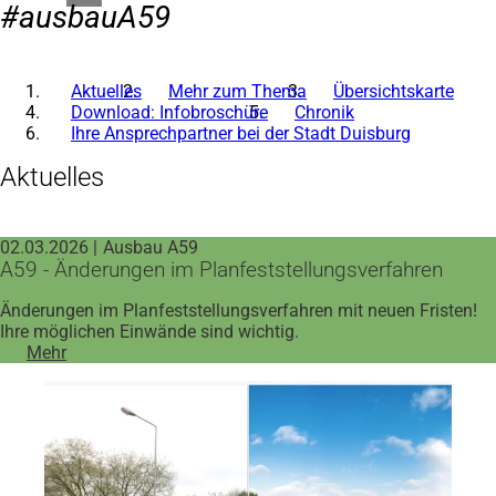
#ausbauA59
Aktuelles
Mehr zum Thema
Übersichtskarte
Download: Infobroschüre
Chronik
Ihre Ansprechpartner bei der Stadt Duisburg
Aktuelles
02.03.2026
Ausbau A59
A59 - Änderungen im Planfeststellungsverfahren
Änderungen im Planfeststellungsverfahren mit neuen Fristen!
Ihre möglichen Einwände sind wichtig.
Mehr