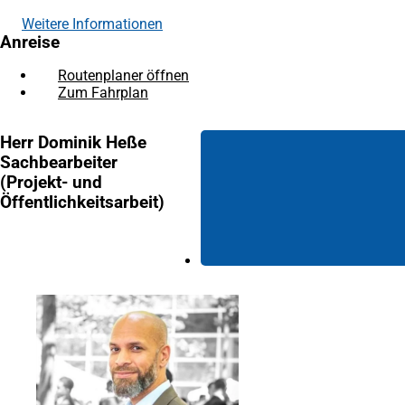
Weitere Informationen
Anreise
Routenplaner öffnen
(Öffnet
Zum Fahrplan
(Öffnet
in
in
einem
einem
neuen
Herr Dominik Heße
neuen
Tab)
Sachbearbeiter
Tab)
(Projekt- und
Öffentlichkeitsarbeit)