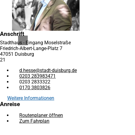
Anschrift
Stadthaus - Eingang Moselstraße
Friedrich-Albert-Lange-Platz 7
47051 Duisburg
21
d.hesse
stadt-duisburg
de
0203 283983471
0203 2833322
0170 3803826
Weitere Informationen
Anreise
Routenplaner öffnen
(Öffnet
Zum Fahrplan
(Öffnet
in
in
einem
Fußbereich
Häufig gesucht
einem
neuen