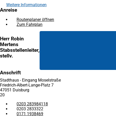
Weitere Informationen
Anreise
Routenplaner öffnen
(Öffnet
Zum Fahrplan
(Öffnet
in
in
einem
einem
neuen
Herr Robin
neuen
Tab)
Mertens
Tab)
Stabsstellenleiter,
stellv.
Anschrift
Stadthaus - Eingang Moselstraße
Friedrich-Albert-Lange-Platz 7
47051 Duisburg
20
0203 283984118
0203 2833322
0171 1938469