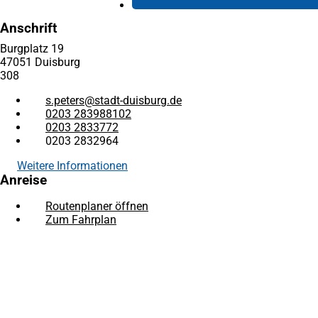
Anschrift
Burgplatz 19
47051 Duisburg
308
s.peters
stadt-duisburg
de
0203 283988102
0203 2833772
0203 2832964
Weitere Informationen
Anreise
Routenplaner öffnen
(Öffnet
Zum Fahrplan
(Öffnet
in
in
einem
Fußbereich
Häufig gesucht
einem
neuen
neuen
Tab)
Stadtplan Duisburg
(Öffnet
Tab)
in
Mein Duisburg APP
(Öffnet
einem
in
Veranstaltungskalender
(Öffnet
neuen
einem
in
Serviceangebote der Stadt Duisburg