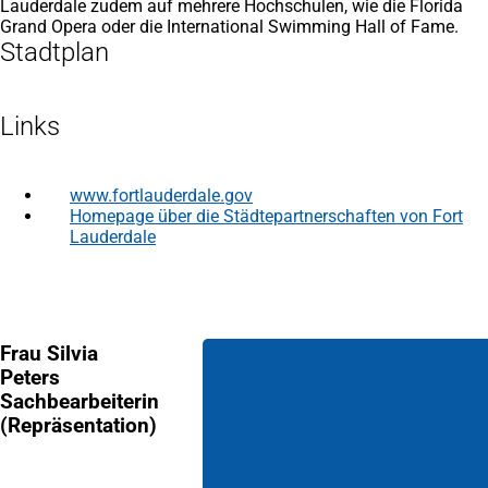
Lauderdale zudem auf mehrere Hochschulen, wie die Florida
Grand Opera oder die International Swimming Hall of Fame.
Stadtplan
Links
www.fortlauderdale.gov
(Öffnet
in
Homepage über die Städtepartnerschaften von Fort
(Öffnet
einem
Lauderdale
in
neuen
einem
Tab)
neuen
Tab)
Frau Silvia
Peters
Sachbearbeiterin
(Repräsentation)