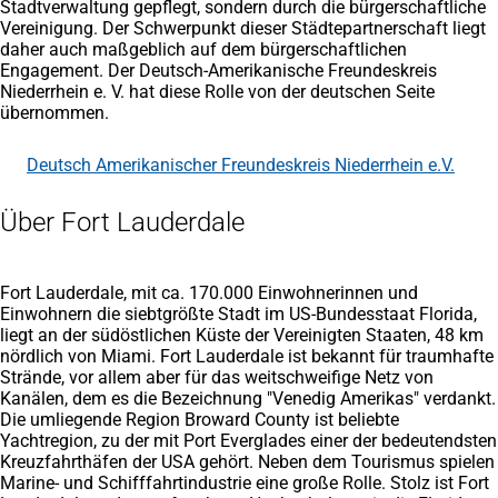
Stadtverwaltung gepflegt, sondern durch die bürgerschaftliche
Vereinigung. Der Schwerpunkt dieser Städtepartnerschaft liegt
daher auch maßgeblich auf dem bürgerschaftlichen
Engagement. Der Deutsch-Amerikanische Freundeskreis
Niederrhein e. V. hat diese Rolle von der deutschen Seite
übernommen.
Deutsch Amerikanischer Freundeskreis Niederrhein e.V.
(Öffnet
in
einem
Über Fort Lauderdale
neuen
Tab)
Fort Lauderdale, mit ca. 170.000 Einwohnerinnen und
Einwohnern die siebtgrößte Stadt im US-Bundesstaat Florida,
liegt an der südöstlichen Küste der Vereinigten Staaten, 48 km
nördlich von Miami. Fort Lauderdale ist bekannt für traumhafte
Strände, vor allem aber für das weitschweifige Netz von
Kanälen, dem es die Bezeichnung "Venedig Amerikas" verdankt.
Die umliegende Region Broward County ist beliebte
Yachtregion, zu der mit Port Everglades einer der bedeutendsten
Kreuzfahrthäfen der USA gehört. Neben dem Tourismus spielen
Marine- und Schifffahrtindustrie eine große Rolle. Stolz ist Fort