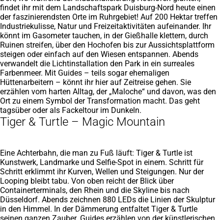
findet ihr mit dem Landschaftspark Duisburg-Nord heute einen
der faszinierendsten Orte im Ruhrgebiet! Auf 200 Hektar treffen
Industriekulisse, Natur und Freizeitaktivitäten aufeinander. Ihr
könnt im Gasometer tauchen, in der Gießhalle klettern, durch
Ruinen streifen, über den Hochofen bis zur Aussichtsplattform
steigen oder einfach auf den Wiesen entspannen. Abends
verwandelt die Lichtinstallation den Park in ein surreales
Farbenmeer. Mit Guides – teils sogar ehemaligen
Hüttenarbeitern – könnt ihr hier auf Zeitreise gehen. Sie
erzählen vom harten Alltag, der „Maloche“ und davon, was den
Ort zu einem Symbol der Transformation macht. Das geht
tagsüber oder als Fackeltour im Dunkeln.
Tiger & Turtle – Magic Mountain
Eine Achterbahn, die man zu Fuß läuft: Tiger & Turtle ist
Kunstwerk, Landmarke und Selfie-Spot in einem. Schritt für
Schritt erklimmt ihr Kurven, Wellen und Steigungen. Nur der
Looping bleibt tabu. Von oben reicht der Blick über
Containerterminals, den Rhein und die Skyline bis nach
Düsseldorf. Abends zeichnen 880 LEDs die Linien der Skulptur
in den Himmel. In der Dämmerung entfaltet Tiger & Turtle
seinen ganzen Zauber. Guides erzählen von der künstlerischen