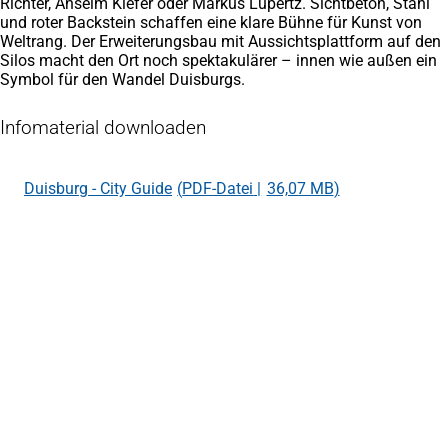
Richter, Anselm Kiefer oder Markus Lüpertz. Sichtbeton, Stahl
und roter Backstein schaffen eine klare Bühne für Kunst von
Weltrang. Der Erweiterungsbau mit Aussichtsplattform auf den
Silos macht den Ort noch spektakulärer – innen wie außen ein
Symbol für den Wandel Duisburgs.
Infomaterial downloaden
Duisburg - City Guide
PDF
-Datei
36,07 MB
Fußbereich
Häufig gesucht
Hotels bei booking.com
(Öffnet
in
Ferienwohnungen bei booking.com
(Öffnet
einem
in
Landschaftspark Duisburg-Nord
neuen
einem
Tiger & Turtle - Magic Mountain
Tab)
neuen
Duisburger Innenhafen
Tab)
Führungen und Rundfahrten
Tourist Information Duisburg
Königstr. 86