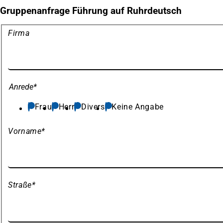
Gruppenanfrage Führung auf Ruhrdeutsch
Meine
Firma
Daten
Anrede
*
Frau
Herr
Divers
Keine Angabe
Vorname
*
Straße
*