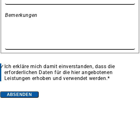
Bemerkungen
Datenschutz
Ich erkläre mich damit einverstanden, dass die
erforderlichen Daten für die hier angebotenen
Leistungen erhoben und verwendet werden.
*
Bitte
ABSENDEN
lassen
Fußbereich
Häufig gesucht
Sie
Hotels bei booking.com
(Öffnet
dieses
in
Ferienwohnungen bei booking.com
(Öffnet
Feld
einem
in
Landschaftspark Duisburg-Nord
leer.
neuen
einem
Tiger & Turtle - Magic Mountain
Tab)
neuen
Duisburger Innenhafen