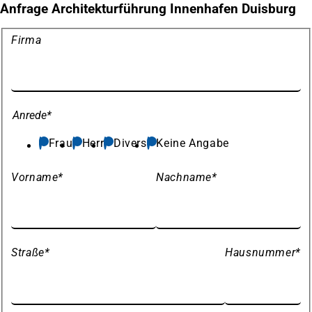
Anfrage Architekturführung Innenhafen Duisburg
Meine
Firma
Daten
Anrede
*
Frau
Herr
Divers
Keine Angabe
Vorname
*
Nachname
*
Straße
*
Hausnummer
*