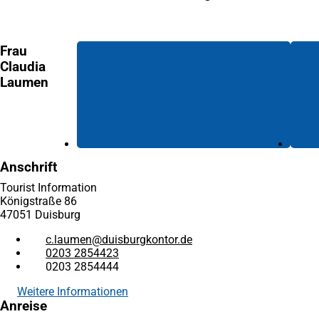
neuen
Tab)
Tab)
Frau
Claudia
Laumen
Anschrift
Tourist Information
Königstraße 86
47051 Duisburg
c.laumen
duisburgkontor
de
0203 2854423
0203 2854444
Weitere Informationen
Anreise