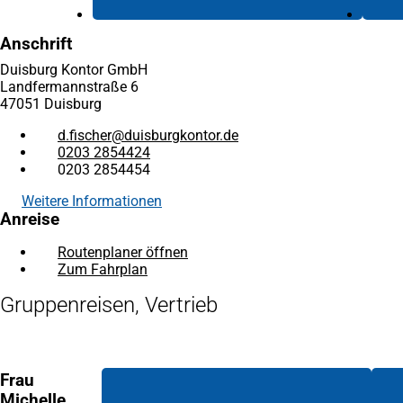
Anschrift
Duisburg Kontor GmbH
Landfermannstraße 6
47051 Duisburg
d.fischer
duisburgkontor
de
0203 2854424
0203 2854454
Weitere Informationen
Anreise
Routenplaner öffnen
(Öffnet
Zum Fahrplan
(Öffnet
in
in
einem
Gruppenreisen, Vertrieb
einem
neuen
neuen
Tab)
Tab)
Frau
Michelle