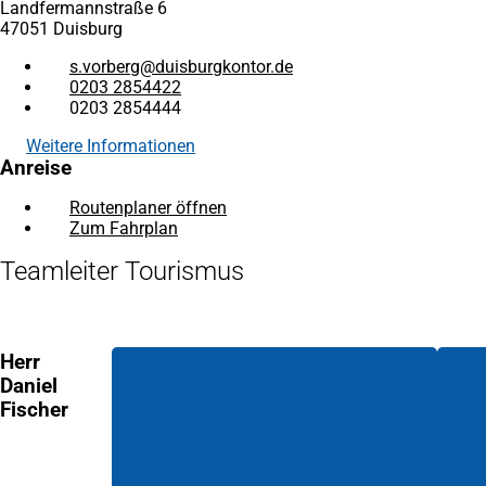
Landfermannstraße 6
47051 Duisburg
s.vorberg
duisburgkontor
de
0203 2854422
0203 2854444
Weitere Informationen
Anreise
Routenplaner öffnen
(Öffnet
Zum Fahrplan
(Öffnet
in
in
einem
Teamleiter Tourismus
einem
neuen
neuen
Tab)
Tab)
Herr
Daniel
Fischer