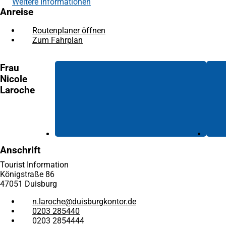
Weitere Informationen
Anreise
Routenplaner öffnen
(Öffnet
Zum Fahrplan
(Öffnet
in
in
einem
einem
neuen
Frau
neuen
Tab)
Nicole
Tab)
Laroche
Anschrift
Tourist Information
Königstraße 86
47051 Duisburg
n.laroche
duisburgkontor
de
0203 285440
0203 2854444