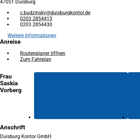
47051 Duisburg
c.budzinsky
duisburgkontor
de
0203 2854413
0203 2854430
Weitere Informationen
Anreise
Routenplaner öffnen
(Öffnet
Zum Fahrplan
(Öffnet
in
in
einem
einem
neuen
Frau
neuen
Tab)
Saskia
Tab)
Vorberg
Anschrift
Duisburg Kontor GmbH