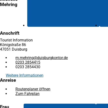
Mehring
Anschrift
Tourist Information
Königstraße 86
47051 Duisburg
m.mehring
duisburgkontor
de
0203 2854415
0203 2854430
Weitere Informationen
Anreise
Routenplaner öffnen
(Öffnet
Zum Fahrplan
(Öffnet
in
in
einem
einem
neuen
Frau
neuen
Tab)