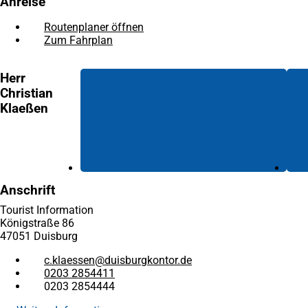
Anreise
Routenplaner öffnen
(Öffnet
Zum Fahrplan
(Öffnet
in
in
einem
einem
neuen
Herr
neuen
Tab)
Christian
Tab)
Klaeßen
Anschrift
Tourist Information
Königstraße 86
47051 Duisburg
c.klaessen
duisburgkontor
de
0203 2854411
0203 2854444