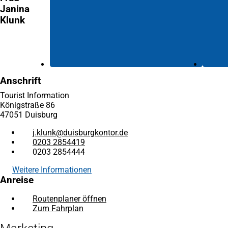
Janina
Tab)
Klunk
Anschrift
Tourist Information
Königstraße 86
47051 Duisburg
j.klunk
duisburgkontor
de
0203 2854419
0203 2854444
Weitere Informationen
Anreise
Routenplaner öffnen
(Öffnet
Zum Fahrplan
(Öffnet
in
in
einem
einem
neuen