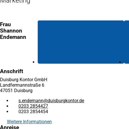
Marketing
neuen
Tab)
Tab)
Frau
Shannon
Endemann
Anschrift
Duisburg Kontor GmbH
Landfermannstraße 6
47051 Duisburg
s.endemann
duisburgkontor
de
0203 2854427
0203 2854454
Weitere Informationen
Anreise