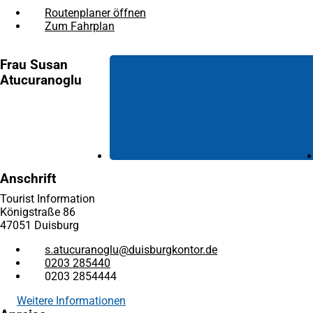
Routenplaner öffnen
(Öffnet
Zum Fahrplan
(Öffnet
in
in
einem
einem
neuen
Frau Susan
neuen
Tab)
Atucuranoglu
Tab)
Anschrift
Tourist Information
Königstraße 86
47051 Duisburg
s.atucuranoglu
duisburgkontor
de
0203 285440
0203 2854444
Weitere Informationen