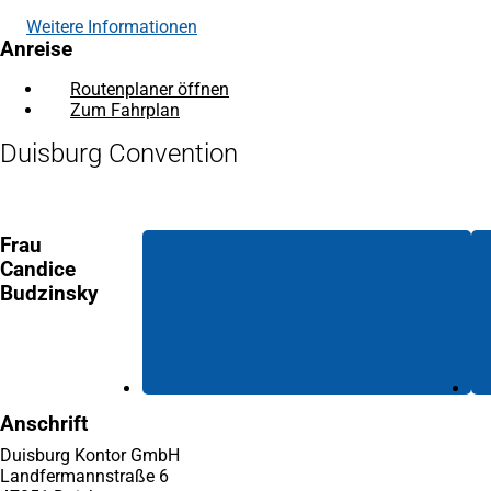
Weitere Informationen
Anreise
Routenplaner öffnen
(Öffnet
Zum Fahrplan
(Öffnet
in
in
einem
Duisburg Convention
einem
neuen
neuen
Tab)
Tab)
Frau
Candice
Budzinsky
Anschrift
Duisburg Kontor GmbH
Landfermannstraße 6