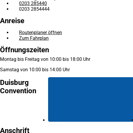
0203 285440
0203 2854444
Anreise
Routenplaner öffnen
(Öffnet
Zum Fahrplan
(Öffnet
in
in
einem
Öffnungszeiten
einem
neuen
neuen
Tab)
Montag bis Freitag von 10:00 bis 18:00 Uhr
Tab)
Samstag von 10:00 bis 14:00 Uhr
Duisburg
Convention
Anschrift