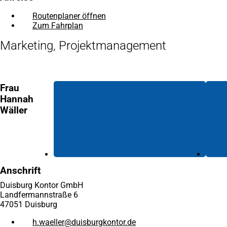
Routenplaner öffnen
(Öffnet
Zum Fahrplan
(Öffnet
in
in
einem
Marketing, Projektmanagement
einem
neuen
neuen
Tab)
Tab)
Frau
Hannah
Wäller
Anschrift
Duisburg Kontor GmbH
Landfermannstraße 6
47051 Duisburg
h.waeller
duisburgkontor
de