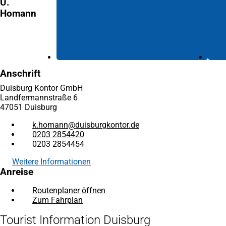
U.
Homann
Anschrift
Duisburg Kontor GmbH
Landfermannstraße 6
47051 Duisburg
k.homann
duisburgkontor
de
0203 2854420
0203 2854454
Weitere Informationen
Anreise
Routenplaner öffnen
(Öffnet
Zum Fahrplan
(Öffnet
in
in
einem
Tourist Information Duisburg
einem
neuen