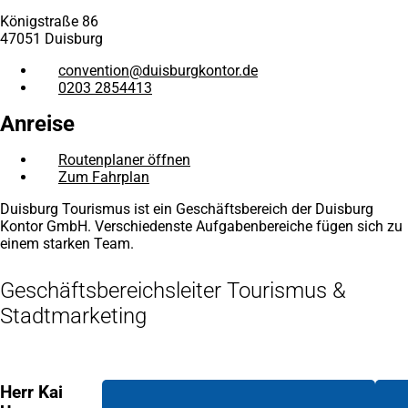
Königstraße 86
47051 Duisburg
convention
duisburgkontor
de
0203 2854413
Anreise
Routenplaner öffnen
(Öffnet
Zum Fahrplan
(Öffnet
in
in
einem
Duisburg Tourismus ist ein Geschäftsbereich der Duisburg
einem
neuen
Kontor GmbH. Verschiedenste Aufgabenbereiche fügen sich zu
neuen
Tab)
einem starken Team.
Tab)
Geschäftsbereichsleiter Tourismus &
Stadtmarketing
Herr Kai