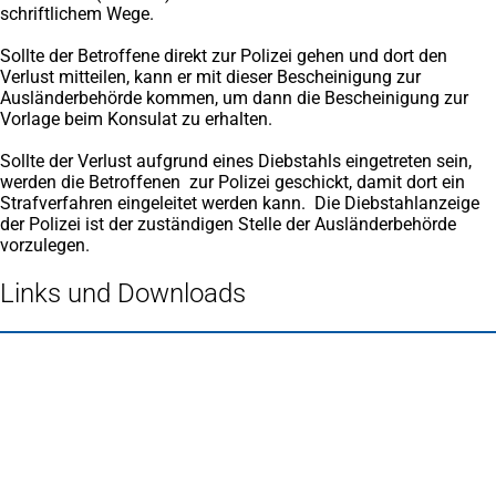
schriftlichem Wege.
Sollte der Betroffene direkt zur Polizei gehen und dort den
Verlust mitteilen, kann er mit dieser Bescheinigung zur
Ausländerbehörde kommen, um dann die Bescheinigung zur
Vorlage beim Konsulat zu erhalten.
Sollte der Verlust aufgrund eines Diebstahls eingetreten sein,
werden die Betroffenen zur Polizei geschickt, damit dort ein
Strafverfahren eingeleitet werden kann. Die Diebstahlanzeige
der Polizei ist der zuständigen Stelle der Ausländerbehörde
vorzulegen.
Links und Downloads
Fußbereich
Häufig gesucht
Stadtplan Duisburg
(Öffnet
in
Mein Duisburg APP
(Öffnet
einem
in
Veranstaltungskalender
(Öffnet
neuen
einem
in
Serviceangebote der Stadt Duisburg
Tab)
neuen
einem
Tab)
neuen