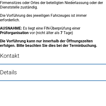
Firmensitzes oder Ortes der beteiligten Niederlassung oder der
Dienststelle zuständig.
Die Vorführung des jeweiligen Fahrzeuges ist immer
erforderlich.
AUSNAHME:
Es liegt eine FIN-Überprüfung einer
Prüforganisation
vor (nicht älter als
7
Tage)
Die Vorführung kann nur innerhalb der Öffnungszeiten
erfolgen. Bitte beachten Sie dies bei der Terminbuchung.
Kontakt
Details
Fußbereich
Häufig gesucht
Stadtplan Duisburg
(Öffnet
in
Mein Duisburg APP
(Öffnet
einem
in
Veranstaltungskalender
(Öffnet
neuen
einem
in
Serviceangebote der Stadt Duisburg