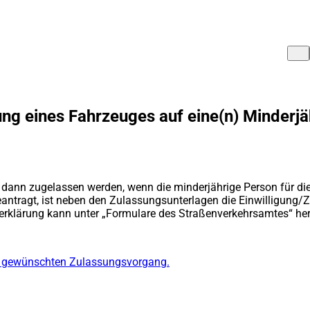
ng eines Fahrzeuges auf eine(n) Minderjä
 dann zugelassen werden, wenn die minderjährige Person für die
eantragt, ist neben den Zulassungsunterlagen die Einwilligung
serklärung kann unter „Formulare des Straßenverkehrsamtes“ he
em gewünschten Zulassungsvorgang.
(Öffnet
in
einem
neuen