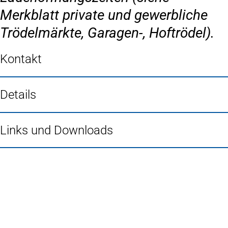
Merkblatt private und gewerbliche
Trödelmärkte, Garagen-, Hoftrödel).
Kontakt
Details
Links und Downloads
Fußbereich
Häufig gesucht
Stadtplan Duisburg
(Öffnet
in
Mein Duisburg APP
(Öffnet
einem
in
Veranstaltungskalender
(Öffnet
neuen
einem
in
Serviceangebote der Stadt Duisburg
Tab)
neuen
einem
Tab)
neuen