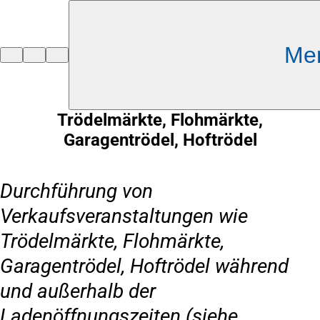
Inhalt anspringen
Me
Zur
Startseite
Trödelmärkte, Flohmärkte,
Garagentrödel, Hoftrödel
Durchführung von
Verkaufsveranstaltungen wie
Trödelmärkte, Flohmärkte,
Garagentrödel, Hoftrödel während
und außerhalb der
Ladenöffnungszeiten (siehe