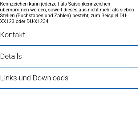
Kennzeichen kann jederzeit als Saisonkennzeichen
übernommen werden, soweit dieses aus nicht mehr als sieben
Stellen (Buchstaben und Zahlen) besteht, zum Beispiel DU-
XX123 oder DU-X1234.
Kontakt
Details
Links und Downloads
Fußbereich
Häufig gesucht
Stadtplan Duisburg
(Öffnet
in
Mein Duisburg APP
(Öffnet
einem
in
Veranstaltungskalender
(Öffnet
neuen
einem
in
Serviceangebote der Stadt Duisburg
Tab)
neuen
einem
Tab)
neuen
Tab)