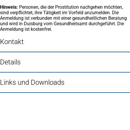
Hinweis:
Personen, die der Prostitution nachgehen möchten,
sind verpflichtet, ihre Tätigkeit im Vorfeld anzumelden. Die
Anmeldung ist verbunden mit einer gesundheitlichen Beratung
und wird in Duisburg vom Gesundheitsamt durchgeführt. Die
Anmeldung ist kostenfrei.
Kontakt
Details
Links und Downloads
Fußbereich
Häufig gesucht
Stadtplan Duisburg
(Öffnet
in
Mein Duisburg APP
(Öffnet
einem
in
Veranstaltungskalender
(Öffnet
neuen
einem
in
Serviceangebote der Stadt Duisburg
Tab)
neuen
einem