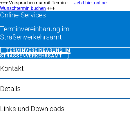
+++ Vorsprachen nur mit Termin -
Jetzt hier online
Wunschtermin buchen
(Öffnet
+++
Online-Services
in
einem
neuen
Terminvereinbarung im
Tab)
Straßenverkehrsamt
TERMINVEREINBARUNG IM
STRASSENVERKEHRSAMT
(ÖFFNET
IN
EINEM
Kontakt
NEUEN
TAB)
Details
Links und Downloads
Fußbereich
Häufig gesucht