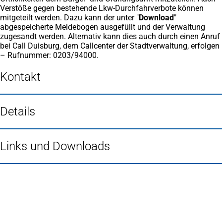
Verstöße gegen bestehende Lkw-Durchfahrverbote können
mitgeteilt werden. Dazu kann der unter "
Download
"
abgespeicherte Meldebogen ausgefüllt und der Verwaltung
zugesandt werden. Alternativ kann dies auch durch einen Anruf
bei Call Duisburg, dem Callcenter der Stadtverwaltung, erfolgen
– Rufnummer: 0203/94000.
Kontakt
Details
Links und Downloads
Fußbereich
Häufig gesucht
Stadtplan Duisburg
(Öffnet
in
Mein Duisburg APP
(Öffnet
einem
in
Veranstaltungskalender
(Öffnet
neuen
einem
in
Serviceangebote der Stadt Duisburg