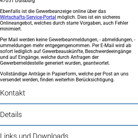
47051 Duisburg
Ebenfalls ist die Gewerbeanzeige online über das
Wirtschafts-Service-Portal
(Öffnet
möglich. Dies ist ein sicheres
Onlineangebot, welches durch starre Vorgaben, auch Fehler
in
minimiert.
einem
neuen
Per Mail werden keine Gewerbeanmeldungen, - abmeldungen, -
Tab)
ummeldungen mehr entgegengenommen. Per E-Mail wird ab
sofort lediglich auf Gewerbeauskünfte, Beschwerdeeingänge
und auf Eingänge, welche durch Anfragen der
Gewerbemeldestelle generiert wurden, geantwortet.
Vollständige Anträge in Papierform, welche per Post an uns
versendet werden, finden weiterhin Berücksichtigung.
Kontakt
Details
Links und Downloads