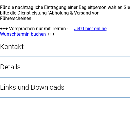
Für die nachträgliche Eintragung einer Begleitperson wählen Sie
bitte die Dienstleistung "Abholung & Versand von
Führerscheinen
+++ Vorsprachen nur mit Termin -
Jetzt hier online
Wunschtermin buchen
(Öffnet
+++
in
einem
Kontakt
neuen
Tab)
Details
Links und Downloads
Fußbereich
Häufig gesucht
Stadtplan Duisburg
(Öffnet
in
Mein Duisburg APP
(Öffnet
einem
in
Veranstaltungskalender
(Öffnet
neuen
einem
in
Serviceangebote der Stadt Duisburg