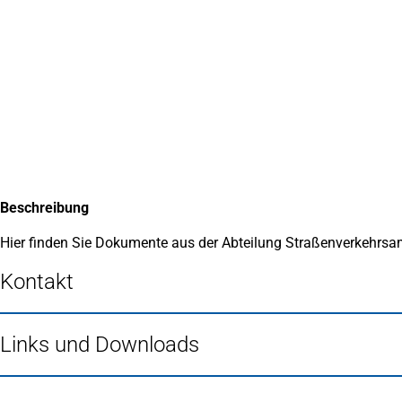
Inhalt anspringen
Zur
Startseite
Beschreibung
Hier finden Sie Dokumente aus der Abteilung Straßenverkehr
Kontakt
Links und Downloads
Fußbereich
Häufig gesucht