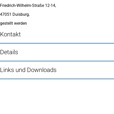
neuen
Friedrich-Wilhelm-Straße 12-14,
Tab)
47051 Duisburg,
gestellt werden
Kontakt
Details
Links und Downloads
Fußbereich
Häufig gesucht
Stadtplan Duisburg
(Öffnet
in
Mein Duisburg APP
(Öffnet
einem
in
Veranstaltungskalender
(Öffnet
neuen
einem
in
Serviceangebote der Stadt Duisburg
Tab)
neuen
einem