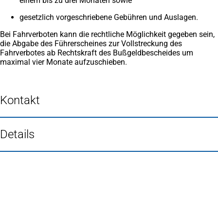
einem bis zu drei Monaten sowie
gesetzlich vorgeschriebene Gebühren und Auslagen.
Bei Fahrverboten kann die rechtliche Möglichkeit gegeben sein,
die Abgabe des Führerscheines zur Vollstreckung des
Fahrverbotes ab Rechtskraft des Bußgeldbescheides um
maximal vier Monate aufzuschieben.
Kontakt
Details
Fußbereich
Häufig gesucht
Stadtplan Duisburg
(Öffnet
in
Mein Duisburg APP
(Öffnet
einem
in
Veranstaltungskalender
(Öffnet
neuen
einem
in
Serviceangebote der Stadt Duisburg
Tab)
neuen
einem