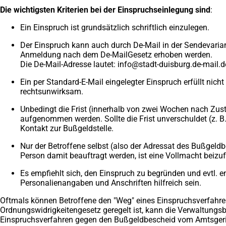
Die wichtigsten Kriterien bei der Einspruchseinlegung sind
:
Ein Einspruch ist grundsätzlich schriftlich einzulegen.
Der Einspruch kann auch durch De-Mail in der Sendevariant
Anmeldung nach dem De-Mail­Gesetz erhoben werden.
Die De-Mail-Adresse lautet:
info
stadt-duisburg.de-mail
d
Ein per Standard-E-Mail eingelegter Einspruch erfüllt nich
rechtsunwirksam.
Unbedingt die Frist (innerhalb von zwei Wochen nach Zust
aufgenommen werden. Sollte die Frist unverschuldet (z. B
Kontakt zur Bußgeldstelle.
Nur der Betroffene selbst (also der Adressat des Bußgeldb
Person damit beauftragt werden, ist eine Vollmacht beizu
Es empfiehlt sich, den Einspruch zu begründen und evtl. 
Personalienangaben und Anschriften hilfreich sein.
Oftmals können Betroffene den "Weg" eines Einspruchsverfahren
Ordnungswidrigkeitengesetz geregelt ist, kann die Verwaltungsb
Einspruchsverfahren gegen den Bußgeldbescheid vom Amtsgeri