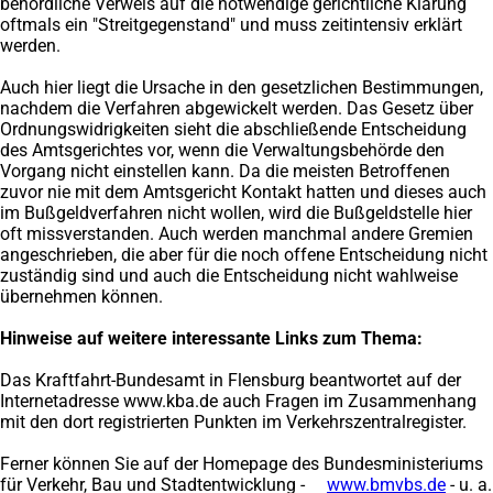
behördliche Verweis auf die notwendige gerichtliche Klärung
oftmals ein "Streitgegenstand" und muss zeitintensiv erklärt
werden.
Auch hier liegt die Ursache in den gesetzlichen Bestimmungen,
nachdem die Verfahren abgewickelt werden. Das Gesetz über
Ordnungswidrigkeiten sieht die abschließende Entscheidung
des Amtsgerichtes vor, wenn die Verwaltungsbehörde den
Vorgang nicht einstellen kann. Da die meisten Betroffenen
zuvor nie mit dem Amtsgericht Kontakt hatten und dieses auch
im Bußgeldverfahren nicht wollen, wird die Bußgeldstelle hier
oft missverstanden. Auch werden manchmal andere Gremien
angeschrieben, die aber für die noch offene Entscheidung nicht
zuständig sind und auch die Entscheidung nicht wahlweise
übernehmen können.
Hinweise auf weitere interessante Links zum Thema:
Das Kraftfahrt-Bundesamt in Flensburg beantwortet auf der
Internetadresse www.kba.de auch Fragen im Zusammenhang
mit den dort registrierten Punkten im Verkehrszentralregister.
Ferner können Sie auf der Homepage des Bundesministeriums
für Verkehr, Bau und Stadtentwicklung -
www.bmvbs.de
(Öffne
- u. a.