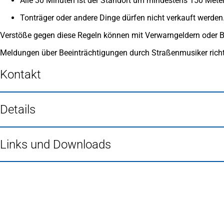
Alle 30 Minuten ist der Standort um mindestens 150 Mete
Tonträger oder andere Dinge dürfen nicht verkauft werden
Verstöße gegen diese Regeln können mit Verwarngeldern oder 
Meldungen über Beeinträchtigungen durch Straßenmusiker richt
Kontakt
Details
Links und Downloads
Fußbereich
Häufig gesucht
Stadtplan Duisburg
(Öffnet
in
Mein Duisburg APP
(Öffnet
einem
in
Veranstaltungskalender
(Öffnet
neuen
einem
in
Serviceangebote der Stadt Duisburg
Tab)
neuen
einem