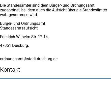
Die Standesämter sind dem Bürger- und Ordnungsamt
zugeordnet, bei dem auch die Aufsicht über die Standesämter
wahrgenommen wird:
Bürger- und Ordnungsamt
Standesamtsaufsicht
Friedrich-Wilhelm-Str. 12-14,
47051 Duisburg.
ordnungsamt
stadt-duisburg
de
Kontakt
Fußbereich
Häufig gesucht
Stadtplan Duisburg
(Öffnet
in
Mein Duisburg APP
(Öffnet
einem
in
Veranstaltungskalender
(Öffnet
neuen
einem
in
Serviceangebote der Stadt Duisburg
Tab)
neuen
einem