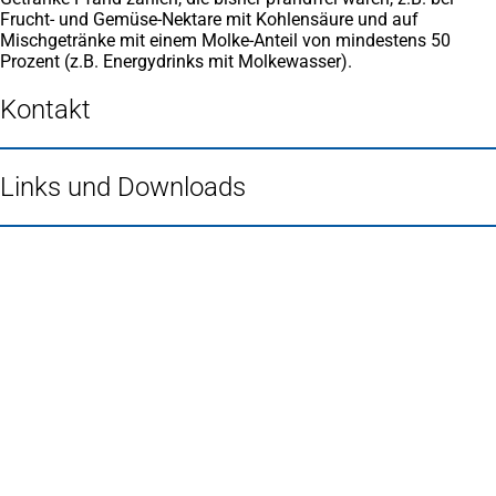
Frucht- und Gemüse-Nektare mit Kohlensäure und auf
Mischgetränke mit einem Molke-Anteil von mindestens 50
Prozent (z.B. Energydrinks mit Molkewasser).
Kontakt
Links und Downloads
Fußbereich
Häufig gesucht
Stadtplan Duisburg
(Öffnet
in
Mein Duisburg APP
(Öffnet
einem
in
Veranstaltungskalender
(Öffnet
neuen
einem
in
Serviceangebote der Stadt Duisburg
Tab)
neuen
einem
Tab)
neuen
Tab)
Schnellübersicht
Tourismus - Stadt von Feuer & Wasser
Rathaus, Politik und Stadtverwaltung