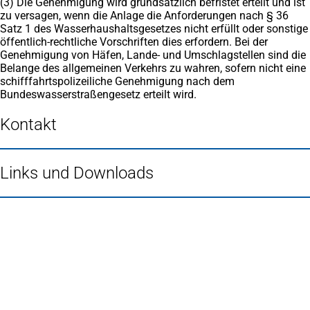
(3) Die Genehmigung wird grundsätzlich befristet erteilt und ist
zu versagen, wenn die Anlage die Anforderungen nach § 36
Satz 1 des Wasserhaushaltsgesetzes nicht erfüllt oder sonstige
öffentlich-rechtliche Vorschriften dies erfordern. Bei der
Genehmigung von Häfen, Lande- und Umschlagstellen sind die
Belange des allgemeinen Verkehrs zu wahren, sofern nicht eine
schifffahrtspolizeiliche Genehmigung nach dem
Bundeswasserstraßengesetz erteilt wird.
Kontakt
Links und Downloads
Fußbereich
Häufig gesucht
Stadtplan Duisburg
(Öffnet
in
Mein Duisburg APP
(Öffnet
einem
in
Veranstaltungskalender
(Öffnet
neuen
einem
in
Serviceangebote der Stadt Duisburg
Tab)
neuen
einem
Tab)
neuen
Tab)