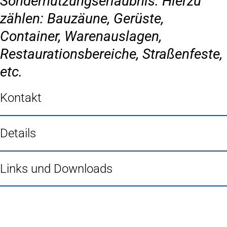
Sondernutzungserlaubnis. Hierzu
zählen: Bauzäune, Gerüste,
Container, Warenauslagen,
Restaurationsbereiche, Straßenfeste,
etc.
Kontakt
Details
Links und Downloads
Fußbereich
Häufig gesucht
Stadtplan Duisburg
(Öffnet
in
Mein Duisburg APP
(Öffnet